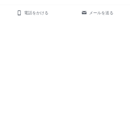
電話をかける
メールを送る
ホーム
サービス
お客様の声
様々な業界のお客様
対応可能言語
数字・実績
お知らせ
翻訳
デザイン
メリット
メリット
翻訳の実績
デザインの実績
翻訳の価格表