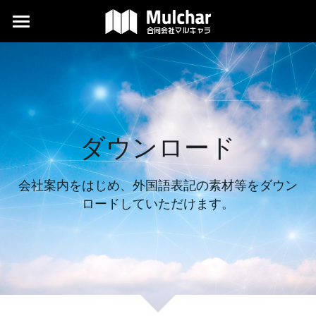
×
ブログカテゴリー
翻訳
News
デザイン
記事
外国語編集
ダウンロード
当社について
よくある質問
会社案内をはじめ、外国語表記の素材等をダウン
ロードしていただけます。
コラム
ダウンロード
代表ブログ
検索