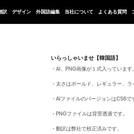
翻訳
デザイン
外国語編集
当社について
よくある質問
いらっしゃいませ【韓国語】
・AI、PNG画像が１式入っています
・太さはボールド、レギュラー、ラ
・AIファイルのバージョンはCS6で
・PNGファイルは背景透過です。
・翻訳は弊社で校正済みです。