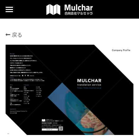
×
ブログカテゴリー
翻訳
News
戻る
デザイン
記事
外国語編集
当社について
よくある質問
コラム
ダウンロード
代表ブログ
検索