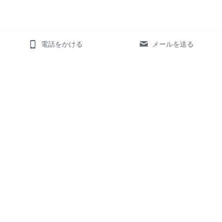
電話をかける
メールを送る
ホーム
サービス
お客様の声
様々な業界のお客様
対応可能言語
数字・実績
お知らせ
翻訳
デザイン
メリット
メリット