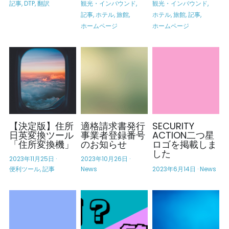
記事,
DTP,
翻訳
観光・インバウンド,
観光・インバウンド,
記事,
ホテル,
旅館,
ホテル,
旅館,
記事,
ホームページ
ホームページ
お問い合わせ
【決定版】住所
適格請求書発行
SECURITY
日英変換ツール
事業者登録番号
ACTION二つ星
「住所変換機」
のお知らせ
ロゴを掲載しま
した
2023年11月25日
·
2023年10月26日
·
便利ツール,
記事
News
2023年6月14日
·
News