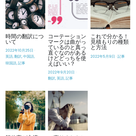
時間の翻訳につ
コーテーション
これで分かる！
いて
マークは曲がっ
見積もりの種類
ているのと真っ
と方法
2022年10月25日
·
直ぐなのがある
英語,
翻訳,
中国語,
2022年5月9日
·
記事
けどどっちを使
えばいい？
韓国語,
記事
2022年9月20日
·
翻訳,
英語,
記事