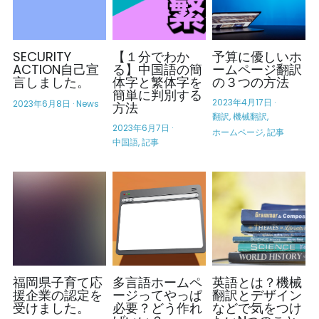
SECURITY
【１分でわか
予算に優しいホ
ACTION自己宣
る】中国語の簡
ームページ翻訳
言しました。
体字と繁体字を
の３つの方法
簡単に判別する
2023年4月17日
·
2023年6月8日
·
News
方法
翻訳,
機械翻訳,
2023年6月7日
·
ホームページ,
記事
中国語,
記事
福岡県子育て応
多言語ホームペ
英語とは？機械
援企業の認定を
ージってやっぱ
翻訳とデザイン
受けました。
必要？どう作れ
などで気をつけ