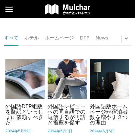
×
ブログカテゴリー
翻訳
News
デザイン
すべて
ホテル
ホームページ
DTP
News
記事
外国語編集
当社について
よくある質問
コラム
ダウンロード
外国語DTP組版
外国語レビュー
外国語版ホーム
を翻訳といっし
への同言語での
ページが宿泊者
ょに依頼すべき
返信するが再訪
数を増やす２つ
代表ブログ
だ
と推薦を促す
の理由
2024年5月22日
·
2024年5月9日
·
2024年5月6日
·
検索