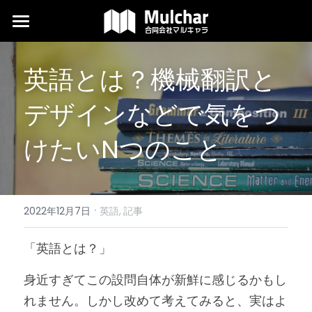
翻訳
英語とは？機械翻訳と
デザイン
デザインなどで気をつ
外国語編集
けたいNつのこと
当社について
よくある質問
·
コラム
2022年12月7日
英語,
記事
ダウンロード
「英語とは？」
代表ブログ
身近すぎてこの設問自体が新鮮に感じるかもし
れません。しかし改めて考えてみると、実はよ
検索