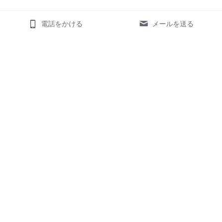
電話をかける
メールを送る
ホーム
サービス
お客様の声
様々な業界のお客様
対応可能言語
数字・実績
お知らせ
翻訳
デザイン
メリット
メリット
翻訳の実績
デザインの実績
翻訳の価格表