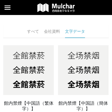
×
ブログカテゴリー
翻訳
News
デザイン
すべて
会社資料
文字データ
記事
外国語編集
当社について
よくある質問
コラム
ダウンロード
代表ブログ
館内禁煙【中国語（繁体
館内禁煙【中国語（簡体
字）】
字）】
検索