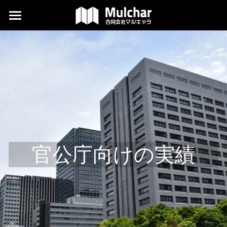
×
ブログカテゴリー
翻訳
News
デザイン
記事
外国語編集
当社について
よくある質問
官公庁向けの実績
コラム
ダウンロード
代表ブログ
検索