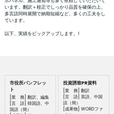
示パネル、施工通知等も多く依頼していただいて
います。翻訳＋校正でしっかり品質を確保の上、
多言語同時展開で納期短縮など、多くの工夫をし
ています。
以下、実績をピックアップします。!
市役所パンフレッ
投資誘致PR資料
ト
[業　務] 翻訳
[言　語] 英語、中国
[業　務] 翻訳、
編集
語（簡）
[言　語] 韓国語、中
[成果物] WORDファ
国語（簡）