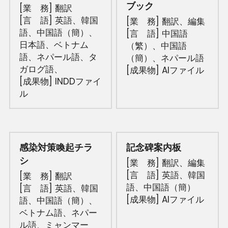
ブック
[業　務] 翻訳
[言　語] 英語、韓国
[業　務] 翻訳、
編集
語、中国語（簡）、
[言　語] 中国語
日本語、ベトナム
（繁）、中国語
語、ネパール語、タ
（簡）、ネパール語
ガログ語、
[成果物] AIファイル
[成果物] INDDファイ
ル
感染対策喚起チラ
記念碑案内板
シ
[業　務] 翻訳、
編集
[言　語] 英語、韓国
[業　務] 翻訳
語、中国語（簡）
[言　語] 
英語、韓国
[成果物] AIファイル
語、中国語（簡）、
ベトナム語、ネパー
ル語、ミャンマー