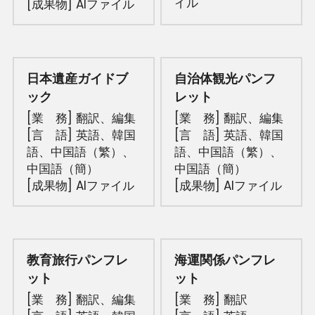
イル
[成果物] AIファイル
日本遺産ガイドブ
自治体観光パンフ
ック
レット
[業　務] 翻訳、
編集
[業　務] 翻訳、
編集
[言　語] 英語、韓国
[言　語] 英語、韓国
語、中国語（繁）、
語、中国語（繁）、
中国語（簡）
中国語（簡）
[成果物] AIファイル
[成果物] AIファイル
教育旅行パンフレ
海運関係パンフレ
ット
ット
[業　務] 翻訳、
編集
[業　務] 翻訳