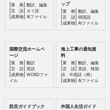
ップ
[業　務] 翻訳、
編集
[言　語] タイ語
[業　務] 翻訳、
編集
[成果物] AIファイル
[言　語] 韓国語
[成果物] AIファイル
国際交流ホームペ
海上工事の通知資
ージ
料
[業　務] 翻訳
[業　務] 翻訳、
編集
[言　語] 英語
[言　語] 英語、韓国
[成果物] WORDファ
語、中国語（簡）
イル
[成果物] AIファイル
防災ガイドブック
外国人生活ガイド