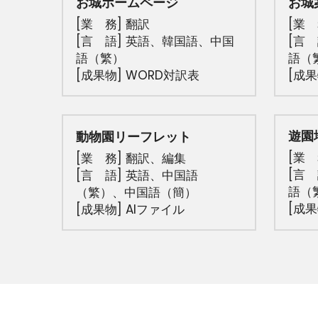
お城ホームページ
お城
[業　務] 翻訳
[業　
[言　語] 英語、韓国語、
中国
[言
語（繁）
語（
[成果物] WORD対訳表
[成果
遊園
動物園リーフレット
[業　
[業　務] 翻訳、
編集
[言
[言　語] 英語、中国語
語（
（繁）、中国語（簡）
[成果
[成果物] AIファイル