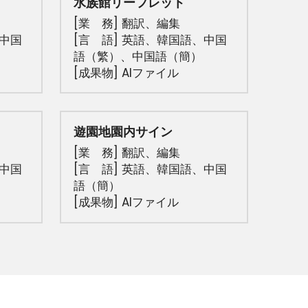
水族館リーフレット
[業　務] 翻訳、
編集
、中国
[言　語] 英語、韓国語、中国
語（繁）、中国語（簡）
[成果物] AIファイル
遊園地園内サイン
[業　務] 翻訳、
編集
、中国
[言　語] 英語、韓国語、中国
語（簡）
[成果物] AIファイル