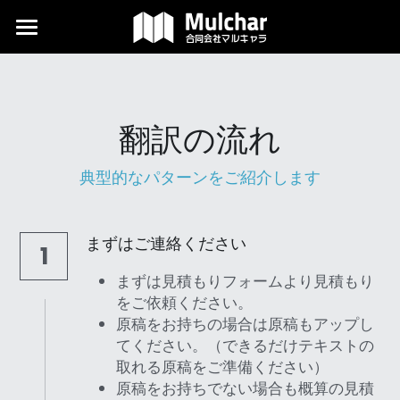
×
ブログカテゴリー
翻訳
News
デザイン
翻訳の流れ
記事
外国語編集
典型的なパターンをご紹介します
当社について
よくある質問
まずはご連絡ください
1
コラム
まずは見積もりフォームより見積もり
をご依頼ください。
ダウンロード
原稿をお持ちの場合は原稿もアップし
てください。（できるだけテキストの
代表ブログ
取れる原稿をご準備ください）
原稿をお持ちでない場合も概算の見積
検索