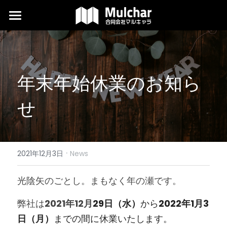
翻訳
デザイン
年末年始休業のお知ら
外国語編集
せ
当社について
よくある質問
·
コラム
2021年12月3日
News
ダウンロード
光陰矢のごとし。まもなく年の瀬です。
代表ブログ
弊社は
2021年12月
29日（水）
から
2022年1月3
日（月）
までの間に休業いたします。
検索